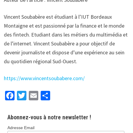
Vincent Soubabère est étudiant à l’IUT Bordeaux
Montaigne et est passionné par la finance et le monde
des fintech. Etudiant dans les métiers du multimédia et
de l’internet. Vincent Soubabère a pour objectif de
devenir journaliste et dispose d’une expérience au sein
du quotidien régional Sud-Ouest.
https://www.vincentsoubabere.com/
Fa
T
E
P
ce
wi
m
ar
b
tt
ai
ta
Abonnez-vous à notre newsletter !
o
er
l
ge
Adresse Email