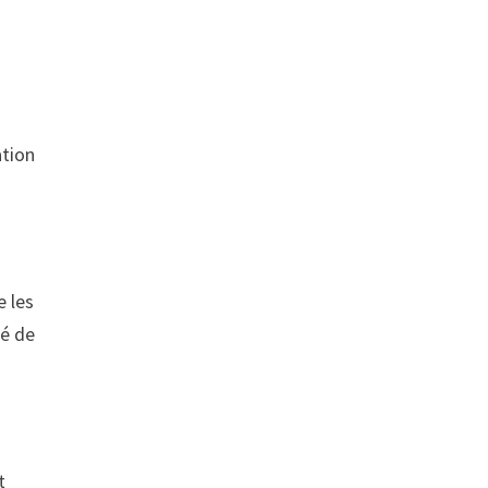
ation
e les
mé de
t