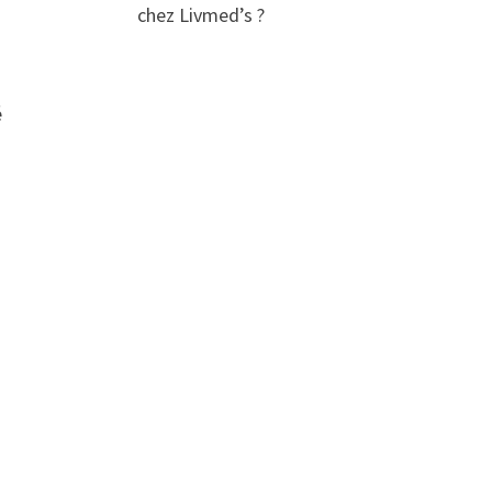
chez Livmed’s ?
é