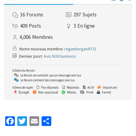
16
Forums
297
Sujets
409
Posts
3
En ligne
4,006
Membres
Notre nouveau membre:
reganhorgan9772
Dernier post:
Avis N26 business
Icônes du forum:
Le forum ne contient aucun message non lus
Le forum contient des messages non lus
Icônes de sujet:
Pas répondu
Repondu
Actif
Important
Épinglé
Non approuvé
Résolu
Privé
Fermé
Fa
T
E
P
ce
wi
m
ar