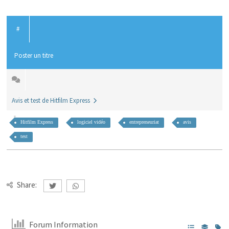
#
Poster un titre
Avis et test de Hitfilm Express
Hitfilm Express
logiciel vidéo
entrepreneuriat
avis
test
Share:
Forum Information