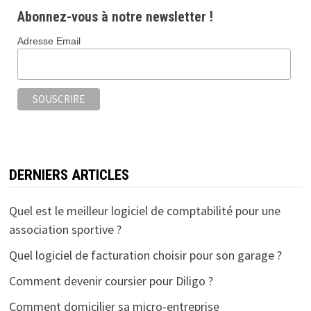
b
tt
ai
ta
Abonnez-vous à notre newsletter !
o
er
l
ge
Adresse Email
o
r
k
DERNIERS ARTICLES
Quel est le meilleur logiciel de comptabilité pour une
association sportive ?
Quel logiciel de facturation choisir pour son garage ?
Comment devenir coursier pour Diligo ?
Comment domicilier sa micro-entreprise